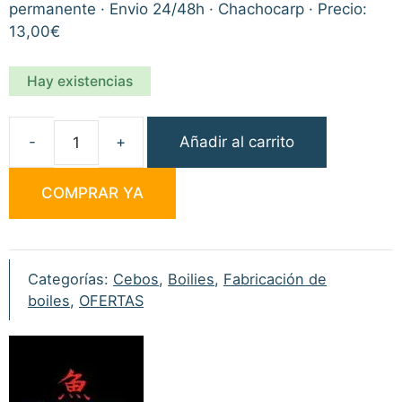
permanente · Envio 24/48h · Chachocarp · Precio:
13,00€
Hay existencias
Añadir al carrito
Carp
Zone
COMPRAR YA
Special
Flavours
Coco
50ml
Categorías:
Cebos
,
Boilies
,
Fabricación de
cantidad
boiles
,
OFERTAS