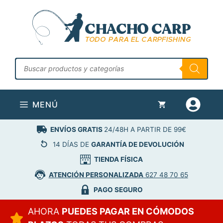
Saltar
al
contenido
Búsqueda
de
productos
MENÚ
ENVÍOS GRATIS
24/48H A PARTIR DE 99€
14 DÍAS DE
GARANTÍA DE DEVOLUCIÓN
TIENDA FÍSICA
ATENCIÓN PERSONALIZADA
627 48 70 65
PAGO SEGURO
AHORA
PUEDES PAGAR EN CÓMODOS