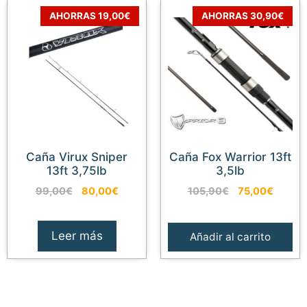
AHORRAS 19,00€
AHORRAS 30,90€
Caña Virux Sniper
Caña Fox Warrior 13ft
13ft 3,75lb
3,5lb
El
El
El
El
99,00
€
80,00
€
105,90
€
75,00
€
precio
precio
precio
precio
original
actual
original
actual
era:
es:
era:
es:
Leer más
Añadir al carrito
99,00€.
80,00€.
105,90€.
75,00€