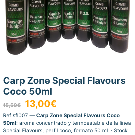
Carp Zone Special Flavours
Coco 50ml
El
El
13,00
€
15,50
€
precio
precio
original
actual
Ref sfl007 —
Carp Zone Special Flavours Coco
era:
es:
50ml
: aroma concentrado y termoestable de la linea
15,50€.
13,00€.
Special Flavours, perfil coco, formato 50 ml. · Stock