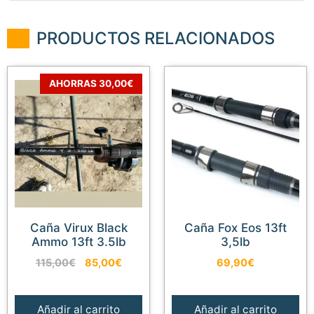
PRODUCTOS RELACIONADOS
AHORRAS 30,00€
Caña Virux Black
Caña Fox Eos 13ft
Ammo 13ft 3.5lb
3,5lb
El
El
115,00
€
85,00
€
69,90
€
precio
precio
original
actual
era:
es:
Añadir al carrito
Añadir al carrito