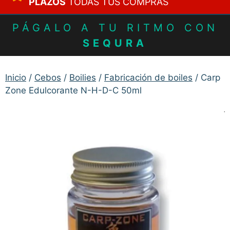
PLAZOS
TODAS TUS COMPRAS
PÁGALO A TU RITMO CON
SEQURA
Inicio
/
Cebos
/
Boilies
/
Fabricación de boiles
/ Carp
Zone Edulcorante N-H-D-C 50ml