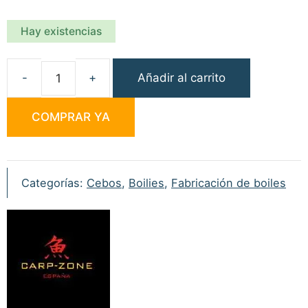
Hay existencias
Añadir al carrito
Carp
Zone
COMPRAR YA
Edulcorante
N-
H-
D-
Categorías:
Cebos
,
Boilies
,
Fabricación de boiles
C
50ml
cantidad