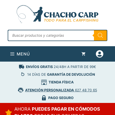
Saltar
al
contenido
Búsqueda
de
productos
MENÚ
ENVÍOS GRATIS
24/48H A PARTIR DE 99€
14 DÍAS DE
GARANTÍA DE DEVOLUCIÓN
TIENDA FÍSICA
ATENCIÓN PERSONALIZADA
627 48 70 65
PAGO SEGURO
AHORA
PUEDES PAGAR EN CÓMODOS