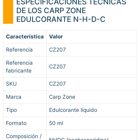
ESPECIFICACIONES TÉCNICAS
DE LOS CARP ZONE
EDULCORANTE N-H-D-C
Característica
Valor
Referencia
CZ207
Referencia
CZ207
fabricante
SKU
CZ207
Marca
Carp Zone
Tipo
Edulcorante líquido
Formato
50 ml
Composición /
NHDC (neohesperidina)