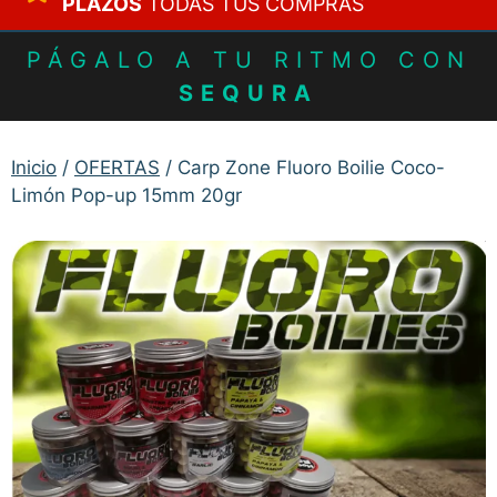
PLAZOS
TODAS TUS COMPRAS
PÁGALO A TU RITMO CON
SEQURA
Inicio
/
OFERTAS
/ Carp Zone Fluoro Boilie Coco-
Limón Pop-up 15mm 20gr