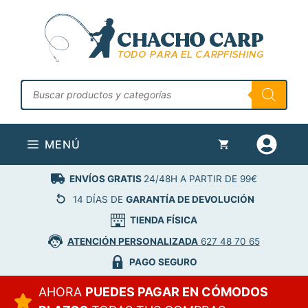
Saltar
al
contenido
Búsqueda
de
productos
MENÚ
ENVÍOS GRATIS
24/48H A PARTIR DE 99€
14 DÍAS DE
GARANTÍA DE DEVOLUCIÓN
TIENDA FÍSICA
ATENCIÓN PERSONALIZADA
627 48 70 65
PAGO SEGURO
AHORA
PUEDES PAGAR EN CÓMODOS