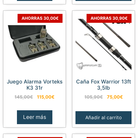
AHORRAS 30,00€
AHORRAS 30,90€
Juego Alarma Vorteks
Caña Fox Warrior 13ft
K3 31r
3,5lb
El
El
El
El
145,00
€
115,00
€
105,90
€
75,00
€
precio
precio
precio
precio
original
actual
original
actual
era:
es:
era:
es:
Leer más
Añadir al carrito
145,00€.
115,00€.
105,90€.
75,00€