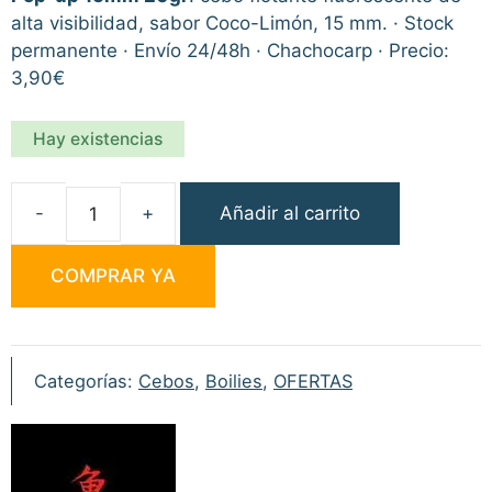
4,50€.
3,90€.
alta visibilidad, sabor Coco-Limón, 15 mm. · Stock
permanente · Envío 24/48h · Chachocarp · Precio:
3,90€
Hay existencias
Añadir al carrito
Carp
Zone
COMPRAR YA
Fluoro
Boilie
Coco-
Limón
Categorías:
Cebos
,
Boilies
,
OFERTAS
Pop-
up
15mm
20gr