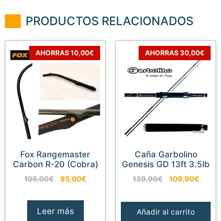
PRODUCTOS RELACIONADOS
AHORRAS 10,00€
AHORRAS 30,00€
Fox Rangemaster
Caña Garbolino
Carbon R-20 (Cobra)
Genesis GD 13ft 3.5lb
El
El
El
El
105,00
€
95,00
€
139,90
€
109,90
€
precio
precio
precio
preci
original
actual
original
actual
era:
es:
era:
es:
Leer más
Añadir al carrito
105,00€.
95,00€.
139,90€.
109,9