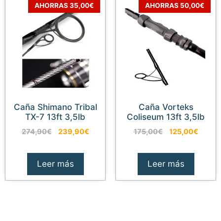
AHORRAS 35,00€
AHORRAS 50,00€
Caña Shimano Tribal
Caña Vorteks
TX-7 13ft 3,5lb
Coliseum 13ft 3,5lb
El
El
El
El
274,90
€
239,90
€
175,00
€
125,00
€
precio
precio
precio
precio
original
actual
original
actual
era:
es:
era:
es:
Leer más
Leer más
274,90€.
239,90€.
175,00€.
125,00