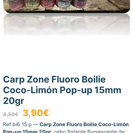
Carp Zone Fluoro Boilie
Coco-Limón Pop-up 15mm
20gr
El
El
3,90
€
4,50
€
precio
precio
original
actual
Ref bl6 15 p —
Carp Zone Fluoro Boilie Coco-Limón
era:
es:
Pop-up 15mm 20gr
: cebo flotante fluorescente de