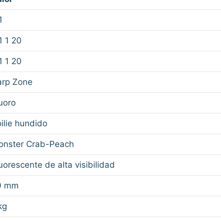
1
1 1 20
1 1 20
arp Zone
uoro
ilie hundido
onster Crab-Peach
uorescente de alta visibilidad
0 mm
kg