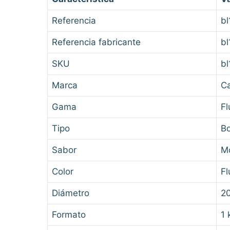
Referencia
bl
Referencia fabricante
bl
SKU
bl
Marca
C
Gama
Fl
Tipo
Bo
Sabor
M
Color
Fl
Diámetro
2
Formato
1 