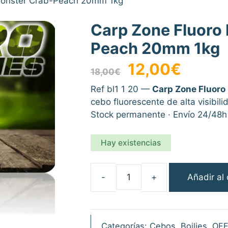
 Monster Crab-Peach 20mm 1kg
Carp Zone Fluoro 
Peach 20mm 1kg
El
El
12,00
€
18,00
€
precio
precio
original
actual
Ref bl1 1 20 —
Carp Zone Fluoro
era:
es:
cebo fluorescente de alta visibi
18,00€.
12,00€.
Stock permanente · Envío 24/48h 
Hay existencias
Añadir al 
Carp
Zone
Fluoro
Boilie
Categorías:
Cebos
,
Boilies
,
OFE