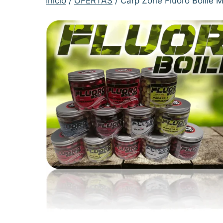
Inicio
/
OFERTAS
/ Carp Zone Fluoro Boilie