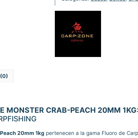
Monster
Crab-
Peach
20mm
1kg
cantidad
(0)
IE MONSTER CRAB-PEACH 20MM 1KG
ARPFISHING
b-Peach 20mm 1kg
pertenecen a la gama Fluoro de Carp 