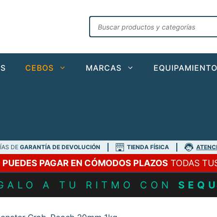
Búsqueda
de
productos
AS
CEBOS
MARCAS
EQUIPAMIENT
DÍAS DE
GARANTÍA DE DEVOLUCIÓN
TIENDA FÍSICA
ATENC
A
PUEDES PAGAR EN CÓMODOS PLAZOS
TODAS TU
GALO A TU RITMO CON
SEQ