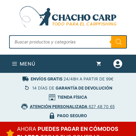
Saltar
al
contenido
Búsqueda
de
productos
MENÚ
ENVÍOS GRATIS
24/48H A PARTIR DE 99€
14 DÍAS DE
GARANTÍA DE DEVOLUCIÓN
TIENDA FÍSICA
ATENCIÓN PERSONALIZADA
627 48 70 65
PAGO SEGURO
AHORA
PUEDES PAGAR EN CÓMODOS