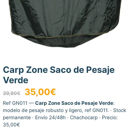
Carp Zone Saco de Pesaje
Verde
El
El
35,00
€
39,90
€
precio
precio
original
actual
Ref GN011 —
Carp Zone Saco de Pesaje Verde
:
era:
es:
modelo de pesaje robusto y ligero, ref GN011. · Stock
39,90€.
35,00€.
permanente · Envío 24/48h · Chachocarp · Precio:
35,00€