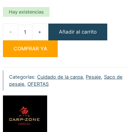
Hay existencias
Añadir al carrito
Carp
Zone
COMPRAR YA
Saco
de
Pesaje
Verde
Categorías:
Cuidado de la carpa
,
Pesaje
,
Saco de
cantidad
pesaje
,
OFERTAS